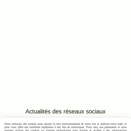
Actualités des réseaux
sociaux
Nous utilisons des cookies pour assurer le bon fonctionnement de notre site et analyser notre trafic et
pour vous offrir une meilleure expérience à des fins de statistiques. Pour cela, nos partenaires et nous
Autoriser
Facebook est désactivé.
peuvent utiliser des cookies ou d'autres technologies pour stocker et accéder à des informations