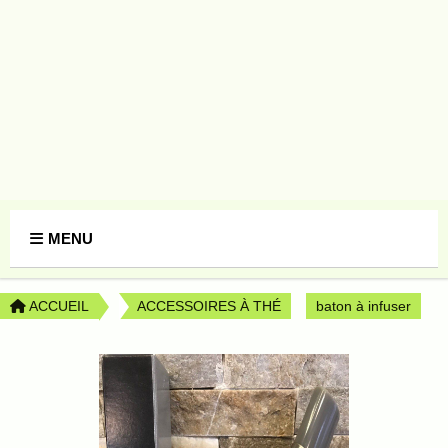
Panneau de gestion des cookies
MENU
ACCUEIL
ACCESSOIRES À THÉ
baton à infuser