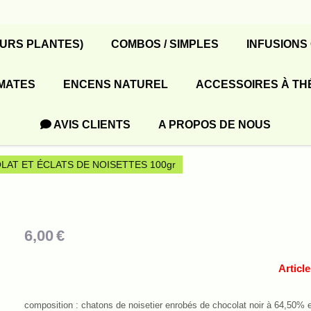
EURS PLANTES)
COMBOS / SIMPLES
INFUSIONS
MATES
ENCENS NATUREL
ACCESSOIRES À TH
AVIS CLIENTS
A PROPOS DE NOUS
AT ET ÉCLATS DE NOISETTES 100gr
6,00
€
Articl
composition : chatons de noisetier enrobés de chocolat noir à 64,50% et