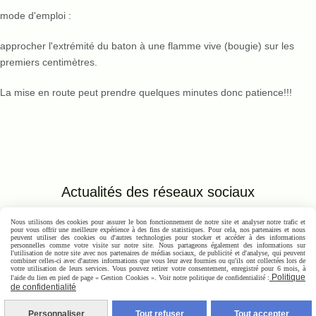
mode d'emploi :
approcher l'extrémité du baton à une flamme vive (bougie) sur les
premiers centimètres.
La mise en route peut prendre quelques minutes donc patience!!!
Actualités des réseaux
sociaux
Nous utilisons des cookies pour assurer le bon fonctionnement de notre site et analyser notre trafic et
Autoriser
pour vous offrir une meilleure expérience à des fins de statistiques. Pour cela, nos partenaires et nous
Facebook est désactivé.
peuvent utiliser des cookies ou d'autres technologies pour stocker et accéder à des informations
personnelles comme votre visite sur notre site. Nous partageons également des informations sur
l'utilisation de notre site avec nos partenaires de médias sociaux, de publicité et d'analyse, qui peuvent
combiner celles-ci avec d'autres informations que vous leur avez fournies ou qu'ils ont collectées lors de
Autoriser
votre utilisation de leurs services. Vous pouvez retirer votre consentement, enregistré pour 6 mois, à
Facebook est désactivé.
Politique
l'aide du lien en pied de page « Gestion Cookies ». Voir notre politique de confidentialité :
de confidentialité
Mentions Légales
Conditions générales de vente
Se rétracter
Politique de
confidentialité
Gestion cookies
Mon Compte
Créer un site internet
Personnaliser
Tout refuser
Tout accepter