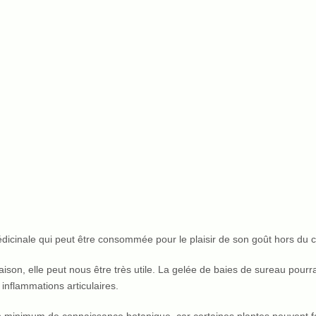
dicinale qui peut être consommée pour le plaisir de son goût hors du c
ison, elle peut nous être très utile. La gelée de baies de sureau pour
 inflammations articulaires.
s un minimum de connaissance botanique, car certaines plantes peuvent 