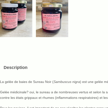
Description
La gelée de baies de Sureau Noir (
Sambuscus nigra
) est une gelée mé
Gelée médicinale? oui, le sureau a de nombreuses vertus et selon la sa
contre les états grippaux et rhumes (inflammations respiratoires) et les
Pour les novices, il est important de ne pas récolter les plantes san