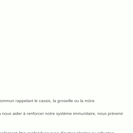
ommun rappelant le cassis, la groseille ou la mûre.
ra nous aider à renforcer notre système immunitaire, nous prévenir
facilement être confondues avec d'autres plantes ou arbustes