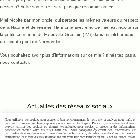
desserts? Votre santé n'en sera plus que reconnaissance!
Miel récolté par mon oncle, qui partage les mêmes valeurs du respect
de la Nature et de vivre en Harmonie avec elle. Ce miel est récolté sur
la petite commune de Fatouville-Grestain (27), dans un joli hameau,
au pied du pont de Normandie.
Vous souhaitez avoir plus d'informations sur ce miel? n'hésitez pas à
nous contacter.
Actualités des réseaux
sociaux
Nous utilisons des cookies pour assurer le bon fonctionnement de notre site et analyser notre trafic et
pour vous offrir une meilleure expérience à des fins de statistiques. Pour cela, nos partenaires et nous
Autoriser
Facebook est désactivé.
peuvent utiliser des cookies ou d'autres technologies pour stocker et accéder à des informations
personnelles comme votre visite sur notre site. Nous partageons également des informations sur
l'utilisation de notre site avec nos partenaires de médias sociaux, de publicité et d'analyse, qui peuvent
combiner celles-ci avec d'autres informations que vous leur avez fournies ou qu'ils ont collectées lors de