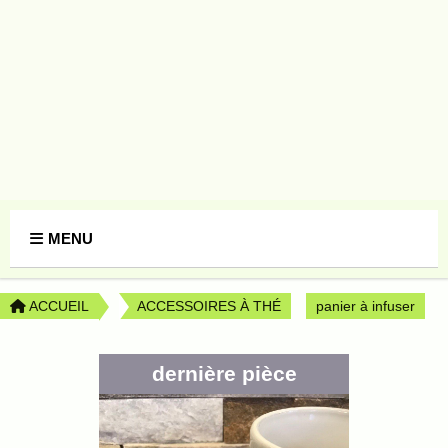
Panneau de gestion des cookies
MENU
ACCUEIL
ACCESSOIRES À THÉ
panier à infuser
dernière pièce