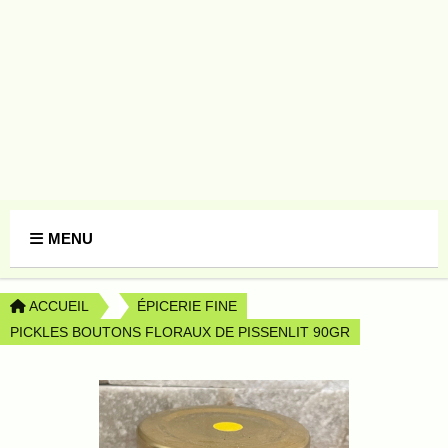
Panneau de gestion des cookies
MENU
ACCUEIL
ÉPICERIE FINE
PICKLES BOUTONS FLORAUX DE PISSENLIT 90GR